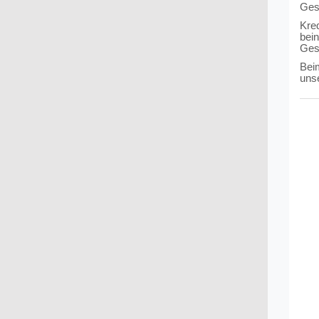
Ges
Kre
bei
Ges
Bei
uns