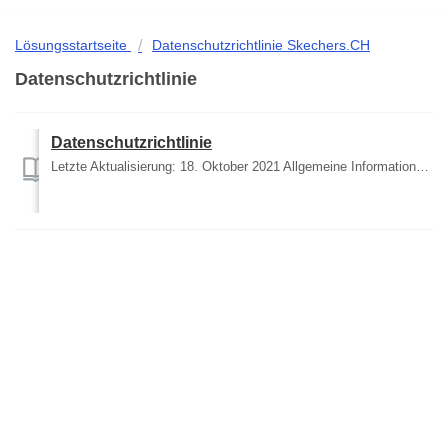
Lösungsstartseite
Datenschutzrichtlinie Skechers.CH
Datenschutzrichtlinie
Datenschutzrichtlinie
Letzte Aktualisierung: 18. Oktober 2021 Allgemeine Informationen Skechers S.A.R.L und Skechers USA, Inc. (im Folgenden als „Skechers”, „wir” oder „uns” be...